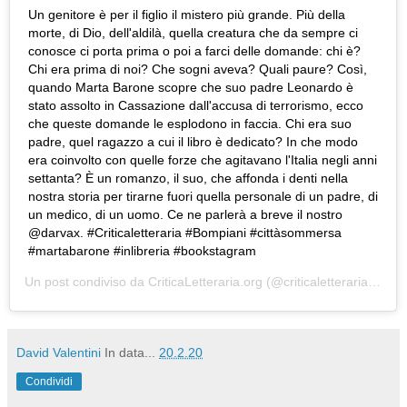
Un genitore è per il figlio il mistero più grande. Più della
morte, di Dio, dell'aldilà, quella creatura che da sempre ci
conosce ci porta prima o poi a farci delle domande: chi è?
Chi era prima di noi? Che sogni aveva? Quali paure? Così,
quando Marta Barone scopre che suo padre Leonardo è
stato assolto in Cassazione dall'accusa di terrorismo, ecco
che queste domande le esplodono in faccia. Chi era suo
padre, quel ragazzo a cui il libro è dedicato? In che modo
era coinvolto con quelle forze che agitavano l'Italia negli anni
settanta? È un romanzo, il suo, che affonda i denti nella
nostra storia per tirarne fuori quella personale di un padre, di
un medico, di un uomo. Ce ne parlerà a breve il nostro
@darvax. #Criticaletteraria #Bompiani #cittàsommersa
#martabarone #inlibreria #bookstagram
Un post condiviso da
CriticaLetteraria.org
(@criticaletteraria) in data:
David Valentini
In data...
20.2.20
Condividi