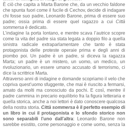
È ciò che capita a Marta Barone che, da un vecchio faldone
che spunta fuori come il fucile di Cechov, decide di indagare
chi fosse suo padre, Leonardo Barone, prima di essere suo
padre; ossia prima di essere quel ragazzo a cui
Città
sommersa
è dedicato.
L’indagine la porta lontano, e mentre scava l’autrice scopre
come la vita del padre sia stata legata a doppio filo a quella
sinistra radicale extraparlamentare che tanto è stata
protagonista delle proteste operaie prima e degli anni di
piombo poi. Un padre è un padre, si diceva la ragazza
Marta; un padre è un mistero, un uomo, un medico, un
rivoluzionario, un essere umano accusato di terrorismo, ci
dice la scrittrice Marta.
Attraverso anni di indagine e domande scopriamo il velo che
copriva quest’uomo sfuggente, che mai è riuscito a fermarsi,
amato da molti ma conosciuto da pochi. E così, mentre il
padre cammina in precario equilibrio fra la figura letteraria e
quella storica, anche a noi lettori è dato conoscere qualcosa
della nostra storia.
Città sommersa
è il perfetto esempio di
un libro in cui il protagonista e lo sfondo storico non
sono separabili l’uno dall’altra
: Leonardo Barone non
sarebbe esistito, come personaggio e come uomo, senza la