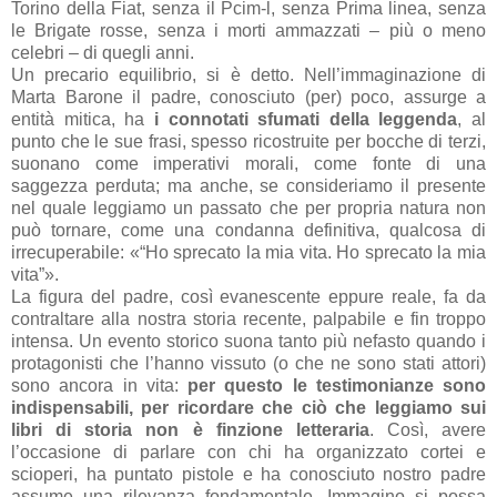
Torino della Fiat, senza il Pcim-l, senza Prima linea, senza
le Brigate rosse, senza i morti ammazzati – più o meno
celebri –
di quegli anni.
Un precario equilibrio, si è detto. Nell’immaginazione di
Marta Barone il padre, conosciuto (per) poco, assurge a
entità mitica, ha
i connotati sfumati della leggenda
, al
punto che le sue frasi, spesso ricostruite per bocche di terzi,
suonano come imperativi morali, come fonte di una
saggezza perduta; ma anche, se consideriamo il presente
nel quale leggiamo un passato che per propria natura non
può tornare, come una condanna definitiva, qualcosa di
irrecuperabile: «“Ho sprecato la mia vita. Ho sprecato la mia
vita”».
La figura del padre, così evanescente eppure reale, fa da
contraltare alla nostra storia recente, palpabile e fin troppo
intensa. Un evento storico suona tanto più nefasto quando i
protagonisti che l’hanno vissuto (o che ne sono stati attori)
sono ancora in vita:
per questo le testimonianze sono
indispensabili, per ricordare che ciò che leggiamo sui
libri di storia non è finzione letteraria
. Così, avere
l’occasione di parlare con chi ha organizzato cortei e
scioperi, ha puntato pistole e ha conosciuto nostro padre
assume una rilevanza fondamentale. Immagino si possa