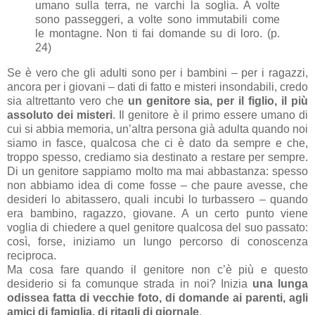
umano sulla terra, ne varchi la soglia. A volte
sono passeggeri, a volte sono immutabili come
le montagne. Non ti fai domande su di loro. (p.
24)
Se è vero che gli adulti sono per i bambini – per i ragazzi,
ancora per i giovani – dati di fatto e misteri insondabili, credo
sia altrettanto vero che
un genitore sia, per il figlio, il più
assoluto dei misteri
. Il genitore è il primo essere umano di
cui si abbia memoria, un’altra persona già adulta quando noi
siamo in fasce, qualcosa che ci è dato da sempre e che,
troppo spesso, crediamo sia destinato a restare per sempre.
Di un genitore sappiamo molto ma mai abbastanza: spesso
non abbiamo idea di come fosse – che paure avesse, che
desideri lo abitassero, quali incubi lo turbassero – quando
era bambino, ragazzo, giovane. A un certo punto viene
voglia di chiedere a quel genitore qualcosa del suo passato:
così, forse, iniziamo un lungo percorso di conoscenza
reciproca.
Ma cosa fare quando il genitore non c’è più e questo
desiderio si fa comunque strada in noi? Inizia
una lunga
odissea fatta di vecchie foto, di domande ai parenti, agli
amici di famiglia, di ritagli di giornale
.