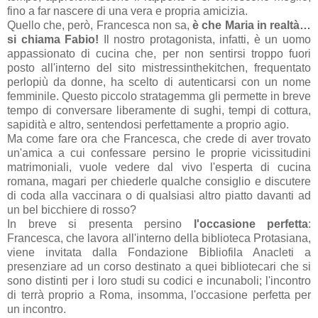
fino a far nascere di una vera e propria amicizia.
Quello che, però, Francesca non sa,
è che Maria in realtà…
si chiama Fabio!
Il nostro protagonista, infatti, è un uomo
appassionato di cucina che, per non sentirsi troppo fuori
posto all'interno del sito mistressinthekitchen, frequentato
perlopiù da donne, ha scelto di autenticarsi con un nome
femminile. Questo piccolo stratagemma gli permette in breve
tempo di conversare liberamente di sughi, tempi di cottura,
sapidità e altro, sentendosi perfettamente a proprio agio.
Ma come fare ora che Francesca, che crede di aver trovato
un'amica a cui confessare persino le proprie vicissitudini
matrimoniali, vuole vedere dal vivo l'esperta di cucina
romana, magari per chiederle qualche consiglio e discutere
di coda alla vaccinara o di qualsiasi altro piatto davanti ad
un bel bicchiere di rosso?
In breve si presenta persino
l'occasione perfetta
:
Francesca, che lavora all'interno della biblioteca Protasiana,
viene invitata dalla Fondazione Bibliofila Anacleti a
presenziare ad un corso destinato a quei bibliotecari che si
sono distinti per i loro studi su codici e incunaboli; l'incontro
di terrà proprio a Roma, insomma, l'occasione perfetta per
un incontro.