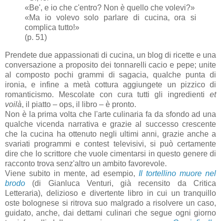
«Be', e io che c'entro? Non è quello che volevi?»
«Ma io volevo solo parlare di cucina, ora si
complica tutto!»
(p. 51)
Prendete due appassionati di cucina, un blog di ricette e una
conversazione a proposito dei tonnarelli cacio e pepe; unite
al composto pochi grammi di sagacia, qualche punta di
ironia, e infine a metà cottura aggiungete un pizzico di
romanticismo. Mescolate con cura tutti gli ingredienti
et
voilà
, il piatto – ops, il libro – è pronto.
Non è la prima volta che l'arte culinaria fa da sfondo ad una
qualche vicenda narrativa e grazie al successo crescente
che la cucina ha ottenuto negli ultimi anni, grazie anche a
svariati programmi e contest televisivi, si può certamente
dire che lo scrittore che vuole cimentarsi in questo genere di
racconto trova senz'altro un ambito favorevole.
Viene subito in mente, ad esempio,
Il tortellino muore nel
brodo
(di Gianluca Venturi, già recensito da Critica
Letteraria), delizioso e divertente libro in cui un tranquillo
oste bolognese si ritrova suo malgrado a risolvere un caso,
guidato, anche, dai dettami culinari che segue ogni giorno