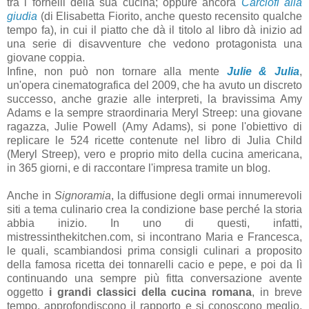
tra i fornelli della sua cucina; oppure ancora
Carciofi alla
giudia
(di Elisabetta Fiorito, anche questo recensito qualche
tempo fa), in cui il piatto che dà il titolo al libro dà inizio ad
una serie di disavventure che vedono protagonista una
giovane coppia.
Infine, non può non tornare alla mente
Julie & Julia
,
un'opera cinematografica del 2009, che ha avuto un discreto
successo, anche grazie alle interpreti, la bravissima Amy
Adams e la sempre straordinaria Meryl Streep: una giovane
ragazza, Julie Powell (Amy Adams), si pone l'obiettivo di
replicare le 524 ricette contenute nel libro di Julia Child
(Meryl Streep), vero e proprio mito della cucina americana,
in 365 giorni, e di raccontare l'impresa tramite un blog.
Anche in
Signoramia
, la diffusione degli ormai innumerevoli
siti a tema culinario crea la condizione base perché la storia
abbia inizio. In uno di questi, infatti,
mistressinthekitchen.com, si incontrano Maria e Francesca,
le quali, scambiandosi prima consigli culinari a proposito
della famosa ricetta dei tonnarelli cacio e pepe, e poi da lì
continuando una sempre più fitta conversazione avente
oggetto
i grandi classici della cucina romana
, in breve
tempo, approfondiscono il rapporto e si conoscono meglio,