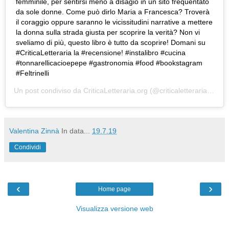
femminile, per sentirsi meno a disagio in un sito frequentato
da sole donne. Come può dirlo Maria a Francesca? Troverà
il coraggio oppure saranno le vicissitudini narrative a mettere
la donna sulla strada giusta per scoprire la verità? Non vi
sveliamo di più, questo libro è tutto da scoprire! Domani su
#CriticaLetteraria la #recensione! #instalibro #cucina
#tonnarellicacioepepe #gastronomia #food #bookstagram
#Feltrinelli
Un post condiviso da
CriticaLetteraria.org
(@criticaletteraria) in data:
Valentina Zinnà
In data...
19.7.19
Condividi
‹
›
Home page
Visualizza versione web