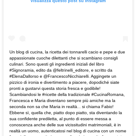
Visualizza questo post su Instagram
Un blog di cucina, la ricetta dei tonnarelli cacio e pepe e due
appassionate cuoche dilettanti che si scambiano consigli
culinari. Sono questi gli ingredienti iniziali del libro
#Signoramia, edito da @feltrinelli_editore, e scritto da
#ElenaDallorso e @FrancescoNicchiarelli. Aggingete un
pizzico di ironia e divertimento a piacere, dopodiché siate
pronti a gustarvi questa storia fresca e godibile!
Scambiandosi le #ricette della tradizionale #CucinaRomana,
Francesca e Maria diventano sempre più amiche ma la
seconda non sa che Maria in realtà... si chiama Fabio!
Ebbene sì, quella che, piatto dopo piatto, sta diventando la
sua confidente prediletta, al punto di essere messa a
conoscenza anche delle sue vicissitudini matrimoniali, è in
realtà un uomo, autenticatosi nel blog di cucina con un nome