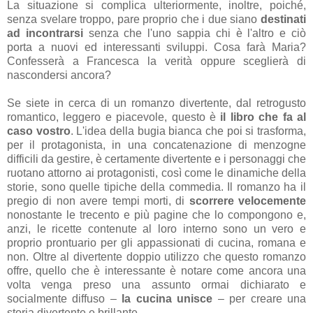
La situazione si complica ulteriormente, inoltre, poiché,
senza svelare troppo, pare proprio che i due siano
destinati
ad incontrarsi
senza che l'uno sappia chi è l'altro e ciò
porta a nuovi ed interessanti sviluppi. Cosa farà Maria?
Confesserà a Francesca la verità oppure sceglierà di
nascondersi ancora?
Se siete in cerca di un romanzo divertente, dal retrogusto
romantico, leggero e piacevole, questo è
il libro che fa al
caso vostro
. L'idea della bugia bianca che poi si trasforma,
per il protagonista, in una concatenazione di menzogne
difficili da gestire, è certamente divertente e i personaggi che
ruotano attorno ai protagonisti, così come le dinamiche della
storie, sono quelle tipiche della commedia. Il romanzo ha il
pregio di non avere tempi morti, di
scorrere velocemente
nonostante le trecento e più pagine che lo compongono e,
anzi, le ricette contenute al loro interno sono un vero e
proprio prontuario per gli appassionati di cucina, romana e
non. Oltre al divertente doppio utilizzo che questo romanzo
offre, quello che è interessante è notare come ancora una
volta venga preso una assunto ormai dichiarato e
socialmente diffuso –
la cucina unisce
– per creare una
storia divertente e brillante.