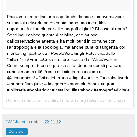
Passiamo ore online, ma sapete che le nostre conversazioni
sui social network, ad esempio, sono una incredibile
opportunità di studio per gli etnografi digitali? Di cosa si tratta?
Se vi incuriosisce questa disciplina, che muove
dall'osservazione attenta e ha molti punti in comune con
l'antropologia e la sociologia, ma anche punti di tangenza col
marketing, partite da #PeopleWatchingInRete, una delle
"pillole" di #FrancoCesatiEditore, scritta da #AliceAvallone.
Come sempre, teoria e pratica si fondono in questi pratici e
curiosi manualetti! Presto sul sito la recensione di
@gloriaghioni! #Criticaletteraria #digital #online #socialnetwork
#etnografiadigitale #daleggere #manuale #bookstagram
#inlibreria #bookaddict #instalibri #instabook #etnografiadigitale
Un post condiviso da
CriticaLetteraria.org
(@criticaletteraria) in data:
GMGhioni
In data...
23.11.18
Condividi