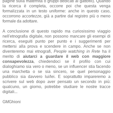
pagine sulla maternità o gruppi dedicati ai gattofili). Quando
la ricerca è completa, occorre poi che questa venga
formalizzata in un testo uniforme: anche in questo caso,
occorrono accortezze, già a partire dal registro più o meno
formale da adottare.
A conclusione di questo rapido ma curiosissimo viaggio
nell'etnografia digitale, non possono mancare gli esempi di
ricerca, eseguiti punto per punto e i suggerimenti per
mettersi alla prova e scendere in campo. Anche se non
diventeremo mai etnografi,
People watching in Rete
ha il
merito di
aiutarci a guardare il web con maggiore
consapevolezza
, chiedendoci se il profilo con cui
dialoghiamo sia vero o meno, se un influencer stia facendo
una marchetta o se sia sincero, se quel personaggio
pubblico sia davvero lui/lei. E soprattutto impareremo a
scrivere sul web dopo aver pensato un secondo in più:
qualcuno, un giorno, potrebbe studiare le nostre tracce
digitali...
GMGhioni