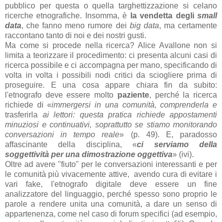
pubblico per questa o quella targhettizzazione si celano
ricerche etnografiche. Insomma, è
la vendetta degli
small
data
, che fanno meno rumore dei
big data
, ma certamente
raccontano tanto di noi e dei nostri gusti.
Ma come si procede nella ricerca? Alice Avallone non si
limita a teorizzare il procedimento: ci presenta alcuni casi di
ricerca possibile e ci accompagna per mano, specificando di
volta in volta i possibili nodi critici da sciogliere prima di
proseguire. E una cosa appare chiara fin da subito:
l'etnografo deve essere molto
paziente
, perché la ricerca
richiede di «
immergersi in una comunità, comprenderla e
trasferirla
ai lettori: questa pratica richiede appostamenti
minuziosi e continuativi, soprattutto se stiamo monitorando
conversazioni in tempo reale
» (p. 49). E, paradosso
affascinante della disciplina, «
ci serviamo della
soggettività per una dimostrazione oggettiva
» (ivi).
Oltre ad avere "fiuto" per le conversazioni interessanti e per
le comunità più vivacemente attive, avendo cura di evitare i
vari fake, l'etnografo digitale deve essere un fine
analizzatore del linguaggio, perché spesso sono proprio le
parole a rendere unita una comunità, a dare un senso di
appartenenza, come nel caso di forum specifici (ad esempio,