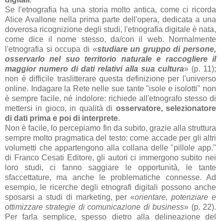
Se l'etnografia ha una storia molto antica, come ci ricorda
Alice Avallone nella prima parte dell'opera, dedicata a una
doverosa ricognizione degli studi, l'etnografia digitale è nata,
come dice il nome stesso, da/con il web. Normalmente
l'etnografia si occupa di «
studiare un gruppo di persone,
osservarlo nel suo territorio naturale e raccogliere il
maggior numero di dati relativi alla sua cultura
» (p. 11);
non è difficile traslitterare questa definizione per l'universo
online. Indagare la Rete nelle sue tante "isole e isolotti" non
è sempre facile, né indolore: richiede all'etnografo stesso di
mettersi in gioco, in qualità di
osservatore, selezionatore
di dati prima e poi di interprete
.
Non è facile, lo percepiamo fin da subito, grazie alla struttura
sempre molto pragmatica del testo: come accade per gli altri
volumetti che appartengono alla collana delle "pillole app."
di Franco Cesati Editore, gli autori ci immergono subito nei
loro studi, ci fanno saggiare le opportunità, le tante
sfaccettature, ma anche le problematiche connesse. Ad
esempio, le ricerche degli etnografi digitali possono anche
sposarsi a studi di marketing, per «
orientare, potenziare e
ottimizzare strategie di comunicazione di business
» (p. 22).
Per farla semplice, spesso dietro alla delineazione del