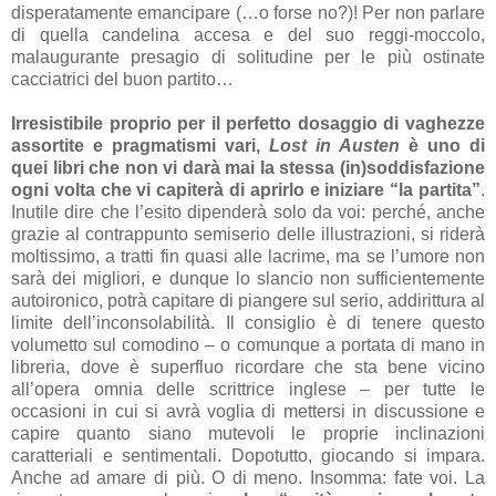
disperatamente emancipare (…o forse no?)! Per non parlare
di quella candelina accesa e del suo reggi-moccolo,
malaugurante presagio di solitudine per le più ostinate
cacciatrici del buon partito…
Irresistibile proprio per il perfetto dosaggio di vaghezze
assortite e pragmatismi vari,
Lost in Austen
è uno di
quei libri che non vi darà mai la stessa (in)soddisfazione
ogni volta che vi capiterà di aprirlo e iniziare “la partita”
.
Inutile dire che l’esito dipenderà solo da voi: perché, anche
grazie al contrappunto semiserio delle illustrazioni, si riderà
moltissimo, a tratti fin quasi alle lacrime, ma se l’umore non
sarà dei migliori, e dunque lo slancio non sufficientemente
autoironico, potrà capitare di piangere sul serio, addirittura al
limite dell’inconsolabilità. Il consiglio è di tenere questo
volumetto sul comodino – o comunque a portata di mano in
libreria, dove è superfluo ricordare che sta bene vicino
all’opera omnia delle scrittrice inglese – per tutte le
occasioni in cui si avrà voglia di mettersi in discussione e
capire quanto siano mutevoli le proprie inclinazioni
caratteriali e sentimentali. Dopotutto, giocando si impara.
Anche ad amare di più. O di meno. Insomma: fate voi. La