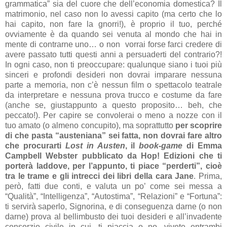
grammatica” sia del cuore che dell’economia domestica? Il
matrimonio, nel caso non lo avessi capito (ma certo che lo
hai capito, non fare la gnorri!), è proprio il tuo, perché
ovviamente è da quando sei venuta al mondo che hai in
mente di contrarne uno… o non vorrai forse farci credere di
avere passato tutti questi anni a persuaderti del contrario?!
In ogni caso, non ti preoccupare: qualunque siano i tuoi più
sinceri e profondi desideri non dovrai imparare nessuna
parte a memoria, non c’è nessun film o spettacolo teatrale
da interpretare e nessuna prova trucco e costume da fare
(anche se, giustappunto a questo proposito… beh, che
peccato!). Per capire se convolerai o meno a nozze con il
tuo amato (o almeno concupito), ma soprattutto
per scoprire
di che pasta “austeniana” sei fatta, non dovrai fare altro
che procurarti
Lost in Austen
, il
book-game
di Emma
Campbell Webster pubblicato da Hop! Edizioni che ti
porterà laddove, per l’appunto, ti piace “perderti”, cioè
tra le trame e gli intrecci dei libri della cara Jane
. Prima,
però, fatti due conti, e valuta un po’ come sei messa a
“Qualità”, “Intelligenza”, “Autostima”, “Relazioni” e “Fortuna”:
ti servirà saperlo, Signorina, e di conseguenza darne (o non
darne) prova al bellimbusto dei tuoi desideri e all’invadente
consorzio civile in cui, ti piaccia o no, vivete entrambi