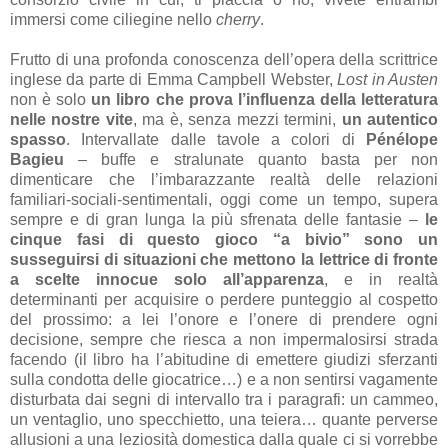
immersi come ciliegine nello
cherry
.
Frutto di una profonda conoscenza dell’opera della scrittrice
inglese da parte di Emma Campbell Webster,
Lost in Austen
non è solo
un libro che prova l’influenza della letteratura
nelle nostre vite
, ma è, senza mezzi termini,
un autentico
spasso
. Intervallate dalle tavole a colori di
Pénélope
Bagieu
– buffe e stralunate quanto basta per non
dimenticare che l’imbarazzante realtà delle relazioni
familiari-sociali-sentimentali, oggi come un tempo, supera
sempre e di gran lunga la più sfrenata delle fantasie –
le
cinque fasi di questo gioco “a bivio” sono un
susseguirsi di situazioni che mettono la lettrice di fronte
a scelte innocue solo all’apparenza
, e in realtà
determinanti per acquisire o perdere punteggio al cospetto
del prossimo: a lei l’onore e l’onere di prendere ogni
decisione, sempre che riesca a non impermalosirsi strada
facendo (il libro ha l’abitudine di emettere giudizi sferzanti
sulla condotta delle giocatrice…) e a non sentirsi vagamente
disturbata dai segni di intervallo tra i paragrafi: un cammeo,
un ventaglio, uno specchietto, una teiera… quante perverse
allusioni a una leziosità domestica dalla quale ci si vorrebbe