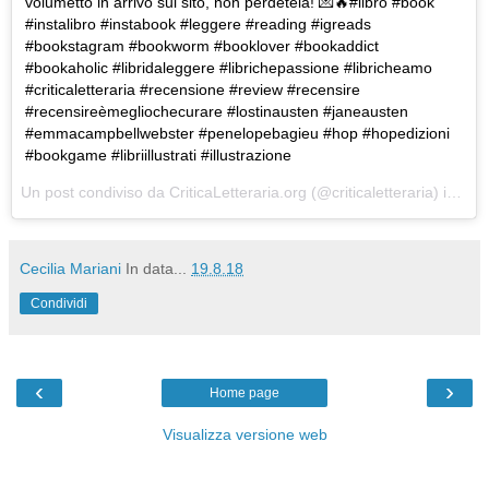
volumetto in arrivo sul sito, non perdetela! 💌🔥#libro #book
#instalibro #instabook #leggere #reading #igreads
#bookstagram #bookworm #booklover #bookaddict
#bookaholic #libridaleggere #librichepassione #libricheamo
#criticaletteraria #recensione #review #recensire
#recensireèmegliochecurare #lostinausten #janeausten
#emmacampbellwebster #penelopebagieu #hop #hopedizioni
#bookgame #libriillustrati #illustrazione
Un post condiviso da
CriticaLetteraria.org
(@criticaletteraria) in data:
Cecilia Mariani
In data...
19.8.18
Condividi
‹
›
Home page
Visualizza versione web