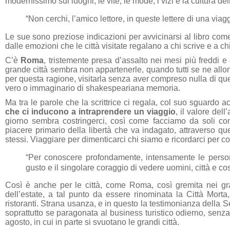
modernissimo sui luoghi, le vite, le mode, i vizi e la cultura de
“Non cerchi, l’amico lettore, in queste lettere di una viagg
Le sue sono preziose indicazioni per avvicinarsi al libro com
dalle emozioni che le città visitate regalano a chi scrive e a c
C’è
Roma
, tristemente presa d’assalto nei mesi più freddi e
grande città sembra non appartenerle, quando tutti se ne all
per questa ragione, visitarla senza aver compreso nulla di qu
vero o immaginario di shakespeariana memoria.
Ma tra le parole che la scrittrice ci regala, col suo sguardo
che ci inducono a intraprendere un viaggio
, il valore del
giorno sembra costringerci, così come facciamo da soli con 
piacere primario della libertà che va indagato, attraverso que
stessi. Viaggiare per dimenticarci chi siamo e ricordarci per c
“Per conoscere profondamente, intensamente le persone
gusto e il singolare coraggio di vedere uomini, città e co
Così è anche per le città, come Roma, così gremita nei gr
dell’estate, a tal punto da essere rinominata la Città Morta
ristoranti. Strana usanza, e in questo la testimonianza della 
soprattutto se paragonata al business turistico odierno, senza 
agosto, in cui in parte si svuotano le grandi città.