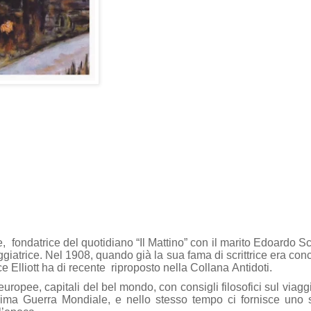
 fondatrice del quotidiano “Il Mattino” con il marito Edoardo Sc
aggiatrice. Nel 1908, quando già la sua fama di scrittrice era con
ice Elliott ha di recente riproposto nella Collana Antidoti.
europee, capitali del bel mondo, con consigli filosofici sul viag
Prima Guerra Mondiale, e nello stesso tempo ci fornisce uno