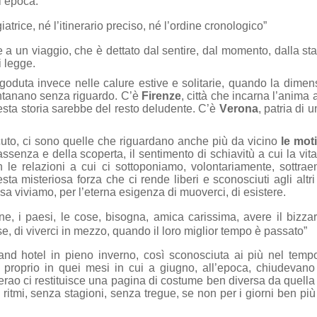
ll’epoca.
iatrice, né l’itinerario preciso, né l’ordine cronologico”
e a un viaggio, che è dettato dal sentire, dal momento, dalla st
hi legge.
 goduta invece nelle calure estive e solitarie, quando la dimen
ontanano senza riguardo. C’è
Firenze
, città che incarna l’anima 
esta storia sarebbe del resto deludente. C’è
Verona
, patria di 
 acuto, ci sono quelle che riguardano anche più da vicino
le mot
l’assenza e della scoperta, il sentimento di schiavitù a cui la vit
le relazioni a cui ci sottoponiamo, volontariamente, sottrae
sta misteriosa forza che ci rende liberi e sconosciuti agli altri
osa viviamo, per l’eterna esigenza di muoverci, di esistere.
, i paesi, le cose, bisogna, amica carissima, avere il bizzar
se, di viverci in mezzo, quando il loro miglior tempo è passato”
and hotel in pieno inverno, così sconosciuta ai più nel tem
, proprio in quei mesi in cui a giugno, all’epoca, chiudevano
Serao ci restituisce una pagina di costume ben diversa da quella 
ritmi, senza stagioni, senza tregue, se non per i giorni ben più 