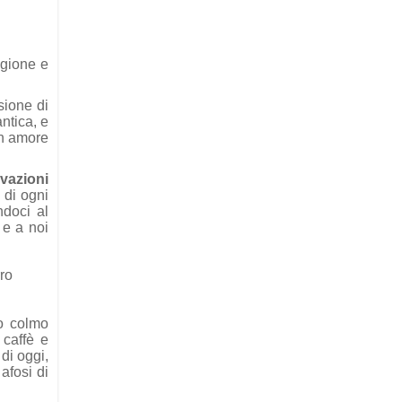
agione e
sione di
antica, e
un amore
ivazioni
a di ogni
ndoci al
 e a noi
ro
po colmo
 caffè e
di oggi,
afosi di