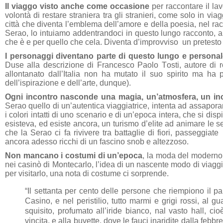
Il viaggo visto anche come occasione
per raccontare il lav
volontà di restare straniera tra gli stranieri, come solo in v
città che diventa l’emblema dell’amore e della poesia, nel r
Serao, lo intuiamo addentrandoci in questo lungo racconto, a me
che è e per quello che cela. Diventa d’improvviso un pretesto
I personaggi diventano parte di questo lungo e personale
Duse alla descrizione di Francesco Paolo Tosti, autore di rom
allontanato dall’Italia non ha mutato il suo spirito ma ha 
dell’ispirazione e dell’arte, dunque).
Ogni incontro nasconde una magia, un’atmosfera, un in
Serao quello di un’autentica viaggiatrice, intenta ad assapora
i colori intatti di uno scenario e di un’epoca intera, che si 
esisteva, ed esiste ancora, un turismo d’elite ad animare le 
che la Serao ci fa rivivere tra battaglie di fiori, passeggia
ancora adesso ricchi di un fascino snob e altezzoso.
Non mancano i costumi di un’epoca
, la moda del moderno, l
nei casinò di Montecarlo, l’idea di un nascente modo di viaggi
per visitarlo, una nota di costume ci sorprende.
“Il settanta per cento delle persone che riempiono il pa
Casino, e nel peristilio, tutto marmi e grigi rossi, al g
squisito, profumato all’iride bianco, nal vasto hall, ci
vincita, e alla buvette, dove le fauci inaridite dalla febbr