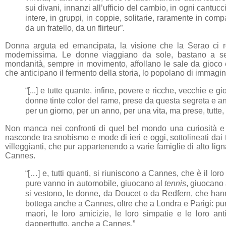
sui divani, innanzi all’ufficio del cambio, in ogni cantu
intere, in gruppi, in coppie, solitarie, raramente in c
da un fratello, da un flirteur”.
Donna arguta ed emancipata, la visione che la Serao ci r
modernissima. Le donne viaggiano da sole, bastano a se 
mondanità, sempre in movimento, affollano le sale da gioco 
che anticipano il fermento della storia, lo popolano di immagini
“[...] e tutte quante, infine, povere e ricche, vecchie e
donne tinte color del rame, prese da questa segreta e a
per un giorno, per un anno, per una vita, ma prese, tutte,
Non manca nei confronti di quel bel mondo una curiosità e 
nasconde tra snobismo e mode di ieri e oggi, sottolineati dai ter
villeggianti, che pur appartenendo a varie famiglie di alto li
Cannes.
“[…] e, tutti quanti, si riuniscono a Cannes, che è il lor
pure vanno in automobile, giuocano al
tennis
, giuocano
si vestono, le donne, da Doucet o da Redfern, che hann
bottega anche a Cannes, oltre che a Londra e Parigi: pure c
maori, le loro amicizie, le loro simpatie e le loro 
dapperttutto, anche a Cannes.”