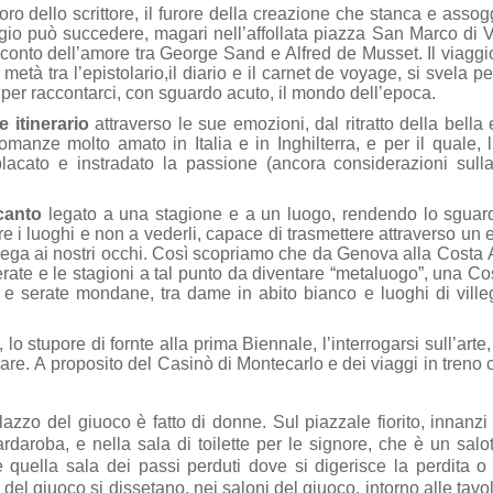
oro dello scrittore, il furore della creazione che stanca e assogg
iaggio può succedere, magari nell’affollata piazza San Marco di 
acconto dell’amore tra George Sand e Alfred de Musset.
Il viaggi
tà tra l’epistolario,il diario e il carnet de voyage, si svela pe
 per raccontarci, con sguardo acuto, il mondo dell’epoca.
 itinerario
attraverso le sue emozioni, dal ritratto della bella 
anze molto amato in Italia e in Inghilterra, e per il quale, l
placato e instradato la passione (ancora considerazioni sull
canto
legato a una stagione e a un luogo, rendendo lo sguar
re i luoghi e non a vederli, capace di trasmettere attraverso un 
dispiega ai nostri occhi. Così scopriamo che da Genova alla Costa
serate e le stagioni a tal punto da diventare “metaluogo”, una C
te e serate mondane, tra dame in abito bianco e luoghi di ville
o stupore di fornte alla prima Biennale, l’interrogarsi sull’arte,
are. A proposito del Casinò di Montecarlo e dei viaggi in treno 
lazzo del giuoco è fatto di donne. Sul piazzale fiorito, innanzi
uardaroba, e nella sala di toilette per le signore, che è un salo
oè quella sala dei passi perduti dove si digerisce la perdita o 
e del giuoco si dissetano, nei saloni del giuoco, intorno alle tavo