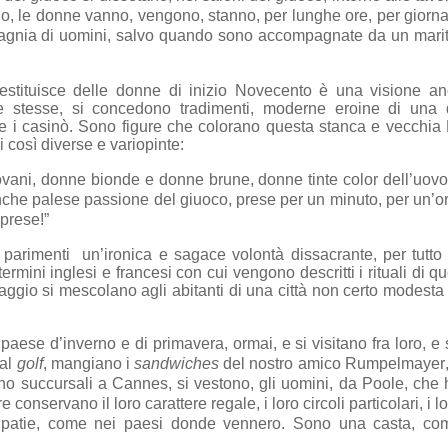
ccio, le donne vanno, vengono, stanno, per lunghe ore, per giorn
ompagnia di uomini, salvo quando sono accompagnate da un marit
estituisce delle donne di inizio Novecento è una visione a
stesse, si concedono tradimenti, moderne eroine di una di
e i casinò. Sono figure che colorano questa stanca e vecchia
 così diverse e variopinte:
 giovani, donne bionde e donne brune, donne tinte color dell’uov
nche palese passione del giuoco, prese per un minuto, per un’or
 prese!”
parimenti un’ironica e sagace volontà dissacrante, per tutto
mini inglesi e francesi con cui vengono descritti i rituali di que
gnaggio si mescolano agli abitanti di una città non certo modesta
o paese d’inverno e di primavera, ormai, e si visitano fra loro, e
 al
golf
, mangiano i
sandwiches
del nostro amico Rumpelmayer,
o succursali a Cannes, si vestono, gli uomini, da Poole, che 
onservano il loro carattere regale, i loro circoli particolari, i l
antipatie, come nei paesi donde vennero. Sono una casta, co