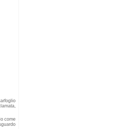
arfoglio
clamata,
gio come
 sguardo