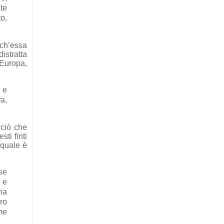
ate
o,
nch’essa
stratta
 Europa,
o e
a,
 ciò che
sti finti
 quale è
 se
 e
ha
oro
me