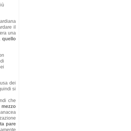
iù
rardiana
rdare il
pera una
, quello
on
 di
dei
ausa dei
uindi si
indi che
e mezzo
 panacea
zzazione
ta pare
osamente