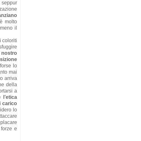
, seppur
zzazione
anziano
 è molto
omeno il
 coloriti
sfuggire
 nostro
sizione
forse lo
anto mai
do arriva
ne della
rtarsi a
 l’etica
i carico
idero lo
ttaccare
 placare
 forze e