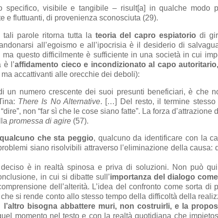
pecifico, visibile e tangibile – risult[a] in qualche modo p
e e fluttuanti, di provenienza sconosciuta (29).
tali parole ritorna tutta la
teoria del capro espiatorio
di gi
onarsi all’egoismo e all’ipocrisia è il desiderio di salvagua
e, ma questo difficilmente è sufficiente in una società in cui im
 è l’
affidamento cieco e incondizionato al capo autoritario
 ma accattivanti alle orecchie dei deboli):
di un numero crescente dei suoi presunti beneficiari, è che n
Tina:
There Is No Alternative
. […] Del resto, il termine stesso
“dire”, non “far sì che le cose siano fatte”. La forza d’attrazione 
lla
promessa di agire
(57).
a qualcuno che sta peggio
, qualcuno da identificare con la c
problemi siano risolvibili attraverso l’eliminazione della causa: q
 deciso è in realtà spinosa e priva di soluzioni. Non può qu
lusione, in cui si dibatte sull’
importanza del dialogo com
mprensione dell’alterità. L’idea del confronto come sorta di
che si rende conto allo stesso tempo della difficoltà della reali
’altro bisogna abbattere muri, non costruirli, e la propos
 quel momento nel testo e con la realtà quotidiana che impiet