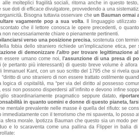
 alle molteplici fragilità sociali, ritorna anche in questo testo
sue doti di efficace divulgatore, provvedendo a una sistemati
 organicità. Bisogna tuttavia osservare che
un Bauman ormai 
isultare vagamente pop a sua volta
. Il linguaggio utilizzato
r scontato che il lettore conosca le opere precedenti, o quant
ma non necessariamente chiare o pienamente pertinenti.
sbilanciarsi verso una posizione precisa
, sostenuta con termini
lla fobia dello straniero richiede un’implicazione etica, per 
tazione di demonizzare
l’altro
per trovare legittimazione al
i un essere umano come noi,
l’assunzione di una presa di po
i (e pertanto più interessanti) di questo breve volume è allora 
di Immanuel Kant, con un suo scritto del 1795 che si rivela qu
il “diritto di uno straniero di non essere trattato ostilmente quan
a logica di
ospitalità
, ma “per via del diritto al possesso comu
a, essi non possono disperdersi all’infinito e devono infine soppo
iglio straordinariamente pragmatico seppure datato,
riportare
sponsabilità in quanto uomini e donne di questo pianeta, fars
one mentale prevalente nelle masse è quella del rifiuto: se cons
ico immediatamente con il terrorismo che mi spaventa, lo posso a
ia sfera morale. Ipotizza Bauman che questo sia un modo per
viduo e lo scaraventa come una pallina da Flipper in balia di
ollate: