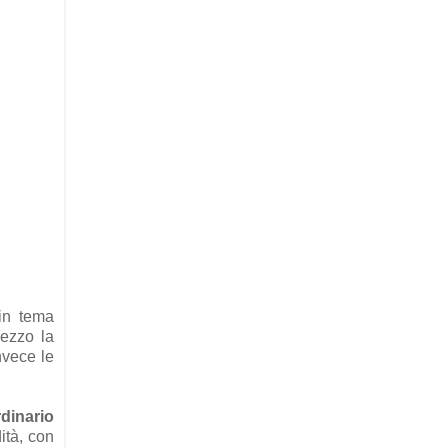
 in tema
pezzo la
nvece le
rdinario
ità, con