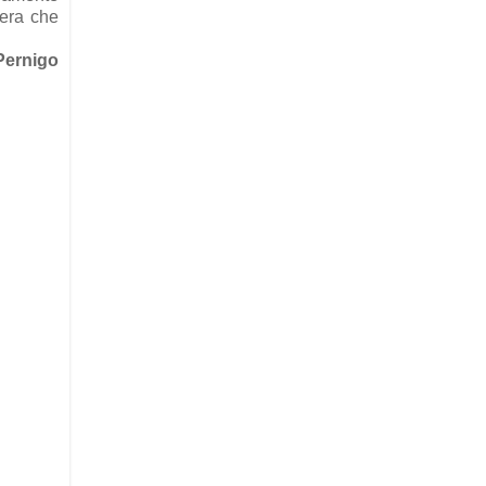
pera che
Pernigo