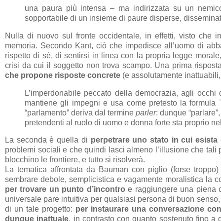
una paura più intensa – ma indirizzata su un nemico s
sopportabile di un insieme di paure disperse, disseminat
Nulla di nuovo sul fronte occidentale, in effetti, visto che in 
memoria. Secondo Kant, ciò che impedisce all’uomo di abband
rispetto di sé, di sentirsi in linea con la propria legge moral
crisi da cui il soggetto non trova scampo. Una prima risposta
che propone risposte concrete
(e assolutamente inattuabili,
L’imperdonabile peccato della democrazia, agli occhi 
mantiene gli impegni e usa come pretesto la formula 
“parlamento” deriva dal termine
parler
: dunque “parlare”, 
pretendenti al ruolo di uomo e donna forte sta proprio ne
La seconda è quella di
perpetrare uno stato in cui esist
problemi sociali e che quindi lasci almeno l’illusione che tali 
blocchino le frontiere, e tutto si risolverà.
La tematica affrontata da Bauman con piglio (forse troppo)
sembrare debole, semplicistica e vagamente moralistica la conc
per trovare un punto d’incontro
e raggiungere una piena co
universale pare intuitiva per qualsiasi persona di buon senso, 
di un tale progetto:
per instaurare una conversazione con l
dunque inattuale
, in contrasto con quanto sostenuto fino a