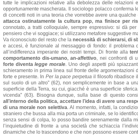
tutte le implicazioni relative alla debolezza delle relazioni e
opportunamente mascherata. Il sociologo polacco conferma le 
di concetti noti in una teoria che vorrebbe avere una qualche
attacca ostinatamente la cultura pop, ma finisce per r
connotato, a tratti colloquiale, sempre espressivo: si dà pe
pensiero che vi soggiace; si utilizzano metafore suggestive 
Va riconosciuto del resto che la
necessità di schierarsi, di 
e accesi, è funzionale al messaggio di fondo: il problema de
all’indifferenza imperante dei nostri tempi. Di fronte alla
ten
comportamento dis-umano, an-affettivo
, nei confronti d
forte diventa
legge morale
. Uno degli aspetti più spiazzant
schieramento in prima linea sul fronte delle argomentazioni 
forte e presente. In
Per la pace perpetua
il filosofo ribadisce 
sul suolo di un altro” (62), non semplicemente in base a un
superficie della Terra, su cui, giacché è una superficie sferic
vicenda” (63). Bisogna dunque, sulla base di questo cons
all’interno della politica, accettare l’idea di avere una re
di una morale non selettiva
. Al momento, infatti, la condizi
straniero che bussa alla mia porta un criminale, se lo identif
senza sensi di colpa, lo posso bandire serenamente dalla m
l’inquietudine di fronte a una società che schiaccia l’indi
dinamiche che lo trascendono e che non possono essere contr