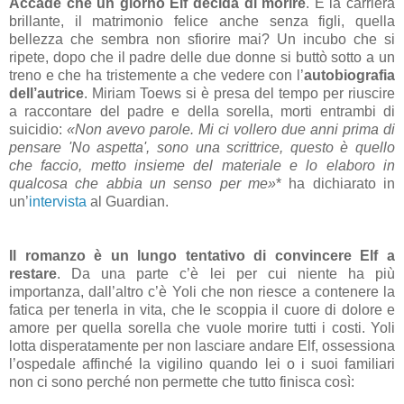
Accade che un giorno Elf decida di morire
. E la carriera
brillante, il matrimonio felice anche senza figli, quella
bellezza che sembra non sfiorire mai? Un incubo che si
ripete, dopo che il padre delle due donne si buttò sotto a un
treno e che ha tristemente a che vedere con l’
autobiografia
dell’autrice
. Miriam Toews si è presa del tempo per riuscire
a raccontare del padre e della sorella, morti entrambi di
suicidio:
«Non avevo parole. Mi ci vollero due anni prima di
pensare 'No aspetta', sono una scrittrice, questo è quello
che faccio, metto insieme del materiale e lo elaboro in
qualcosa che abbia un senso per me»
* ha dichiarato in
un’
intervista
al Guardian.
Il romanzo è un lungo tentativo di convincere Elf a
restare
. Da una parte c’è lei per cui niente ha più
importanza, dall’altro c’è Yoli che non riesce a contenere la
fatica per tenerla in vita, che le scoppia il cuore di dolore e
amore per quella sorella che vuole morire tutti i costi. Yoli
lotta disperatamente per non lasciare andare Elf, ossessiona
l’ospedale affinché la vigilino quando lei o i suoi familiari
non ci sono perché non permette che tutto finisca così: