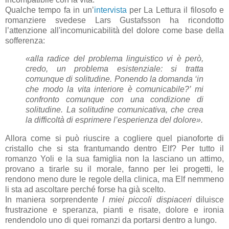
Qualche tempo fa in un’
intervista
per La Lettura il filosofo e
romanziere svedese Lars Gustafsson ha ricondotto
l’attenzione all'incomunicabilità del dolore come base della
sofferenza:
«
alla radice del problema linguistico vi è però,
credo, un problema esistenziale: si tratta
comunque di solitudine. Ponendo la domanda ‘in
che modo la vita interiore è comunicabile?’ mi
confronto comunque con una condizione di
solitudine. La solitudine comunicativa, che crea
la difficoltà di esprimere l’esperienza del dolore
».
Allora come si può riuscire a cogliere quel pianoforte di
cristallo che si sta frantumando dentro Elf? Per tutto il
romanzo Yoli e la sua famiglia non la lasciano un attimo,
provano a tirarle su il morale, fanno per lei progetti, le
rendono meno dure le regole della clinica, ma Elf nemmeno
li sta ad ascoltare perché forse ha già scelto.
In maniera sorprendente
I miei piccoli dispiaceri
diluisce
frustrazione e speranza, pianti e risate, dolore e ironia
rendendolo uno di quei romanzi da portarsi dentro a lungo.