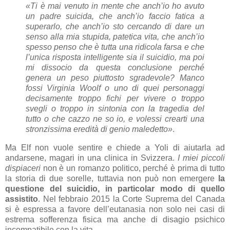
«Ti è mai venuto in mente che anch’io ho avuto
un padre suicida, che anch’io faccio fatica a
superarlo, che anch’io sto cercando di dare un
senso alla mia stupida, patetica vita, che anch’io
spesso penso che è tutta una ridicola farsa e che
l’unica risposta intelligente sia il suicidio, ma poi
mi dissocio da questa conclusione perché
genera un peso piuttosto sgradevole? Manco
fossi Virginia Woolf o uno di quei personaggi
decisamente troppo fichi per vivere o troppo
svegli o troppo in sintonia con la tragedia del
tutto o che cazzo ne so io, e volessi crearti una
stronzissima eredità di genio maledetto»
.
Ma Elf non vuole sentire e chiede a Yoli di aiutarla ad
andarsene, magari in una clinica in Svizzera.
I miei piccoli
dispiaceri
non è un romanzo politico, perché è prima di tutto
la storia di due sorelle, tuttavia non può non emergere
la
questione del suicidio,
in particolar modo di quello
assistito
. Nel febbraio 2015 la Corte Suprema del Canada
si è espressa a favore dell’eutanasia non solo nei casi di
estrema sofferenza fisica ma anche di disagio psichico
incompatibile con la vita.