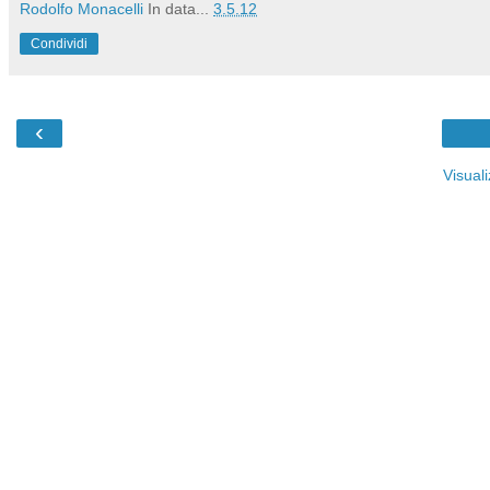
Rodolfo Monacelli
In data...
3.5.12
Condividi
‹
Visual