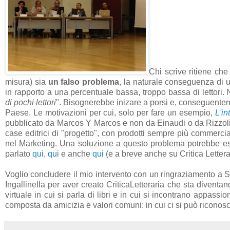
Chi scrive ritiene ch
misura) sia
un falso problema
, la naturale conseguenza di u
in rapporto a una percentuale bassa, troppo bassa di lettori
di pochi lettori
". Bisognerebbe inizare a porsi e, conseguentemen
Paese. Le motivazioni per cui, solo per fare un esempio,
L'in
pubblicato da Marcos Y Marcos e non da Einaudi o da Rizzoli.
case editrici di "progetto", con prodotti sempre più commercia
nel Marketing. Una soluzione a questo problema potrebbe esser
parlato
qui
,
qui
e anche
qui
(e a breve anche su Critica Lettera
Voglio concludere il mio intervento con un ringraziamento a Si
Ingallinella per aver creato CriticaLetteraria che sta diven
virtuale in cui si parla di libri e in cui si incontrano appassi
composta da amicizia e valori comuni: in cui ci si può riconos