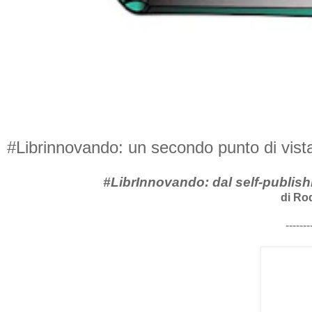
#Librinnovando: un secondo punto di vist
#LibrInnovando: dal self-publishi
di Ro
-------