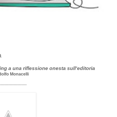
a
ng a una riflessione onesta sull'editoria
dolfo Monacelli
---------------------