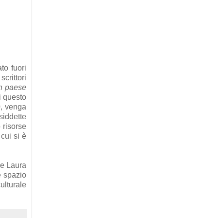
to fuori
crittori
un paese
i questo
0, venga
siddette
 risorse
cui si è
 e Laura
e spazio
ulturale