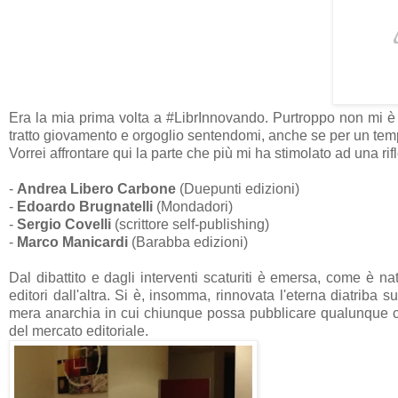
Era la mia prima volta a #LibrInnovando. Purtroppo non mi è s
tratto giovamento e orgoglio sentendomi, anche se per un tempo
Vorrei affrontare qui la parte che più mi ha stimolato ad una rif
-
Andrea Libero Carbone
(Duepunti edizioni)
-
Edoardo Brugnatelli
(Mondadori)
-
Sergio Covelli
(scrittore self-publishing)
-
Marco Manicardi
(Barabba edizioni)
Dal dibattito e dagli interventi scaturiti è emersa, come è na
editori dall'altra. Si è, insomma, rinnovata l'eterna diatriba 
mera anarchia in cui chiunque possa pubblicare qualunque cosa
del mercato editoriale.