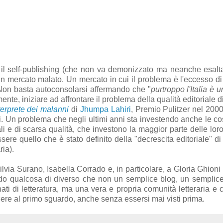
e il self-publishing (che non va demonizzato ma neanche esalta
n mercato malato. Un mercato in cui il problema è l'eccesso di s
. Non basta autoconsolarsi affermando che "
purtroppo l'Italia è 
te, iniziare ad affrontare il problema della qualità editoriale d
terprete dei malanni
di
Jhumpa Lahiri
, Premio Pulitzer nel 200
 Un problema che negli ultimi anni sta investendo anche le co
li e di scarsa qualità, che investono la maggior parte delle loro
e quello che è stato definito della "decrescita editoriale" di 
ria).
lvia Surano, Isabella Corrado e, in particolare, a Gloria Ghioni
tando qualcosa di diverso che non un semplice blog, un semplic
onati di letteratura, ma una vera e propria comunità letteraria e c
cere al primo sguardo, anche senza essersi mai visti prima.