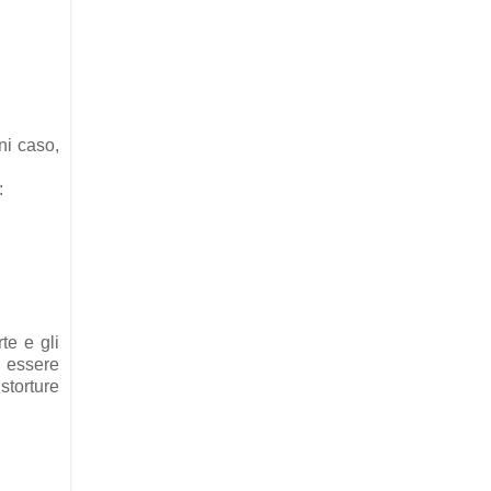
ni caso,
:
te e gli
i essere
storture